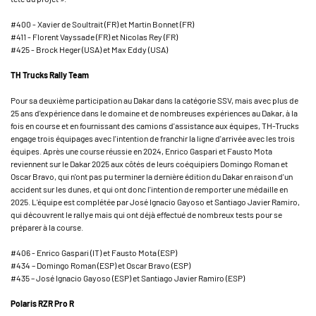
#400 - Xavier de Soultrait (FR) et Martin Bonnet (FR)
#411 - Florent Vayssade (FR) et Nicolas Rey (FR)
#425 - Brock Heger (USA) et Max Eddy (USA)
TH Trucks Rally Team
Pour sa deuxième participation au Dakar dans la catégorie SSV, mais avec plus de
25 ans d'expérience dans le domaine et de nombreuses expériences au Dakar, à la
fois en course et en fournissant des camions d'assistance aux équipes, TH-Trucks
engage trois équipages avec l'intention de franchir la ligne d'arrivée avec les trois
équipes. Après une course réussie en 2024, Enrico Gaspari et Fausto Mota
reviennent sur le Dakar 2025 aux côtés de leurs coéquipiers Domingo Roman et
Oscar Bravo, qui n'ont pas pu terminer la dernière édition du Dakar en raison d'un
accident sur les dunes, et qui ont donc l'intention de remporter une médaille en
2025. L'équipe est complétée par José Ignacio Gayoso et Santiago Javier Ramiro,
qui découvrent le rallye mais qui ont déjà effectué de nombreux tests pour se
préparer à la course.
#406 - Enrico Gaspari (IT) et Fausto Mota (ESP)
#434 – Domingo Roman (ESP) et Oscar Bravo (ESP)
#435 – José Ignacio Gayoso (ESP) et Santiago Javier Ramiro (ESP)
Polaris RZR Pro R