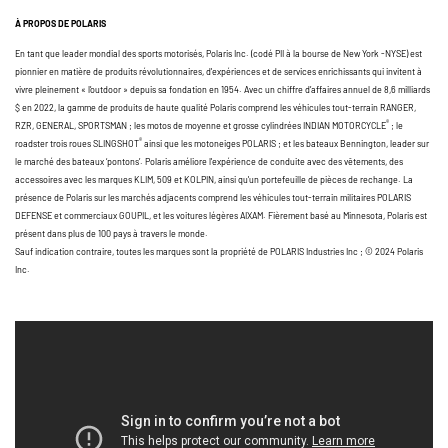
À PROPOS DE POLARIS
En tant que leader mondial des sports motorisés, Polaris Inc. (codé PII à la bourse de New York -NYSE) est
pionnier en matière de produits révolutionnaires, d'expériences et de services enrichissants qui invitent à
vivre pleinement « l’outdoor » depuis sa fondation en 1954. Avec un chiffre d’affaires annuel de 8,6 milliards
$ en 2022, la gamme de produits de haute qualité Polaris comprend les véhicules tout-terrain RANGER,
®
RZR, GENERAL, SPORTSMAN ; les motos de moyenne et grosse cylindrées INDIAN MOTORCYCLE
; le
®
roadster trois roues SLINGSHOT
ainsi que les motoneiges POLARIS ; et les bateaux Bennington, leader sur
le marché des bateaux ‘pontons’. Polaris améliore l'expérience de conduite avec des vêtements, des
accessoires avec les marques KLIM, 509 et KOLPIN, ainsi qu'un portefeuille de pièces de rechange. La
présence de Polaris sur les marchés adjacents comprend les véhicules tout-terrain militaires POLARIS
DEFENSE et commerciaux GOUPIL, et les voitures légères AIXAM. Fièrement basé au Minnesota, Polaris est
présent dans plus de 100 pays à travers le monde.
Sauf indication contraire, toutes les marques sont la propriété de POLARIS Industries Inc ; © 2024 Polaris
Inc.