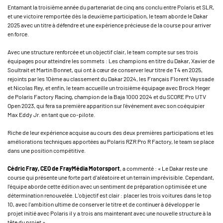
Entamant la troisième année du partenariat de cinq ans conclu entre Polaris et SLR,
et une victoire remportée dès la deuxième participation, le team aborde le Dakar
2025 avec un titre à défendre et une expérience précieuse de la course pour arriver
en force.
Avec une structure renforcée et un objectif clair, le team compte sur ses trois
équipages pour atteindre les sommets : Les champions en titre du Dakar, Xavier de
Soultrait et Martin Bonnet, qui ont à cœur de conserver leur titre de T4 en 2025,
rejoints par les 10ème au classement du Dakar 2024, les Français Florent Vayssade
et Nicolas Rey, et enfin, le team accueille un troisième équipage avec Brock Heger
de Polaris Factory Racing, champion de la Baja 1000 2024 et du SCORE Pro UTV
Open 2023, qui fera sa première apparition sur l'événement avec son coéquipier
Max Eddy Jr. en tant que co-pilote.
Riche de leur expérience acquise au cours des deux premières participations et les
améliorations techniques apportées au Polaris RZR Pro R Factory, le team se place
dans une position compétitive.
Cédric Fray, CEO de FrayMédia Motorsport
, a commenté : « Le Dakar reste une
course qui présente une forte part d'aléatoire et un terrain imprévisible. Cependant,
l'équipe aborde cette édition avec un sentiment de préparation optimisée et une
détermination renouvelée. L'objectif est clair : placer les trois voitures dans le top
10, avec l'ambition ultime de conserver le titre et de continuer à développer le
projet initié avec Polaris il y a trois ans maintenant avec une nouvelle structure à la
tête du projet ».