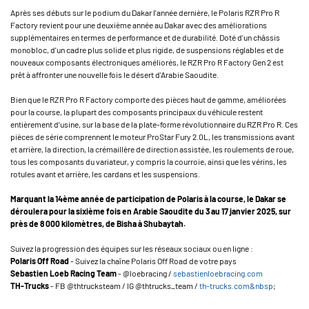
Après ses débuts sur le podium du Dakar l'année dernière, le Polaris RZR Pro R
Factory revient pour une deuxième année au Dakar avec des améliorations
supplémentaires en termes de performance et de durabilité. Doté d'un châssis
monobloc, d'un cadre plus solide et plus rigide, de suspensions réglables et de
nouveaux composants électroniques améliorés, le RZR Pro R Factory Gen 2 est
prêt à affronter une nouvelle fois le désert d'Arabie Saoudite.
Bien que le RZR Pro R Factory comporte des pièces haut de gamme, améliorées
pour la course, la plupart des composants principaux du véhicule restent
entièrement d’usine, sur la base de la plate-forme révolutionnaire du RZR Pro R. Ces
pièces de série comprennent le moteur ProStar Fury 2.0L, les transmissions avant
et arrière, la direction, la crémaillère de direction assistée, les roulements de roue,
tous les composants du variateur, y compris la courroie, ainsi que les vérins, les
rotules avant et arrière, les cardans et les suspensions.
Marquant la 14ème année de participation de Polaris à la course, le Dakar se
déroulera pour la sixième fois en Arabie Saoudite du 3 au 17 janvier 2025, sur
près de 8 000 kilomètres, de Bisha à Shubaytah.
Suivez la progression des équipes sur les réseaux sociaux ou en ligne :
Polaris Off Road
- Suivez la chaîne Polaris Off Road de votre pays
Sebastien Loeb Racing Team
- @loebracing /
sebastienloebracing.com
TH-Trucks
- FB @thtrucksteam / IG @thtrucks_team /
th-trucks.com&nbsp
;