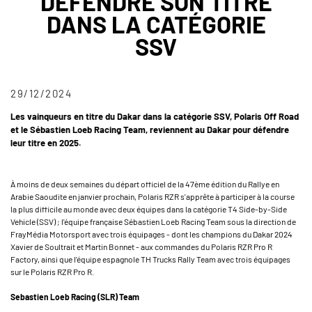
DÉFENDRE SON TITRE
DANS LA CATÉGORIE
SSV
29/12/2024
Les vainqueurs en titre du Dakar dans la catégorie SSV, Polaris Off Road
et le Sébastien Loeb Racing Team, reviennent au Dakar pour défendre
leur titre en 2025.
À moins de deux semaines du départ officiel de la 47ème édition du Rallye en
Arabie Saoudite en janvier prochain, Polaris RZR s'apprête à participer à la course
la plus difficile au monde avec deux équipes dans la catégorie T4 Side-by-Side
Vehicle (SSV) ; l'équipe française Sébastien Loeb Racing Team sous la direction de
FrayMédia Motorsport avec trois équipages - dont les champions du Dakar 2024
Xavier de Soultrait et Martin Bonnet - aux commandes du Polaris RZR Pro R
Factory, ainsi que l'équipe espagnole TH Trucks Rally Team avec trois équipages
sur le Polaris RZR Pro R.
Sebastien Loeb Racing (SLR) Team