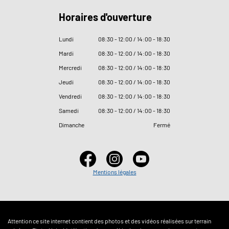
Horaires d'ouverture
Lundi
08
:
30 - 12
:
00 / 14
:
00 - 18
:
30
Mardi
08
:
30 - 12
:
00 / 14
:
00 - 18
:
30
Mercredi
08
:
30 - 12
:
00 / 14
:
00 - 18
:
30
Jeudi
08
:
30 - 12
:
00 / 14
:
00 - 18
:
30
Vendredi
08
:
30 - 12
:
00 / 14
:
00 - 18
:
30
Samedi
08
:
30 - 12
:
00 / 14
:
00 - 18
:
30
Dimanche
Fermé
Mentions légales
Attention ce site internet contient des photos et des vidéos réalisées sur terrain