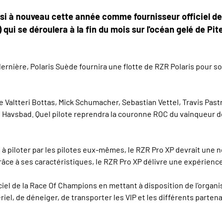
isi à nouveau cette année comme fournisseur officiel de 
ui se déroulera à la fin du mois sur l'océan gelé de Pi
 dernière, Polaris Suède fournira une flotte de RZR Polaris pour 
que Valtteri Bottas, Mick Schumacher, Sebastian Vettel, Travis Pas
te Havsbad. Quel pilote reprendra la couronne ROC du vainqueur de
n à piloter par les pilotes eux-mêmes, le RZR Pro XP devrait une n
ce à ses caractéristiques, le RZR Pro XP délivre une expérience 
iciel de la Race Of Champions en mettant à disposition de l’org
, de déneiger, de transporter les VIP et les différents partenair